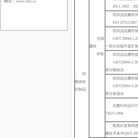
网址：
www.cbts.cc
JIS L 1902：20
纺织品抗菌性
ISO 20743:2007
纺织品抗菌性
抗细
GB/T 20944.1-
菌性
一部分琼脂平皿扩
评价
纺织品抗菌性
GB/T20944.2-
部分吸收法
织
纺织品抗菌性
物及纺
GB/T20944.3-
织制品
部分振荡法
抗菌针织品FZ/
73023-2006
鞋类衬里和内
菌技术条件QB/T 2881