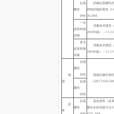
抗真
织物抗真菌性
菌性
抑制织物的霉变
AA
评价
30-2004
一次
消毒技术规范
皮肤刺激
2002年版）－2.3.3.3
试验
多次
消毒技术规范
皮肤刺激
2002年版）－2.3.3.3
试验
抗细
菌性
评价
地
地毯抗微生物
毯
GB/T 23164-20
抗真
菌性
评价
抗真
蓝色原料（皮
皮
菌性
菌生长的试验方法AS
革
评价
4756-2008